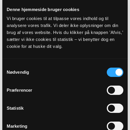
Andrupvej 5, 7860 Spøttrup
Oddense
Denne hjemmeside bruger cookies
JOEK@KM.DK
Vi bruger cookies til at tilpasse vores indhold og til
www.BVOOK.dk
analysere vores trafik. Vi deler ikke oplysninger om din
Sognets officielle E-mail:
brug af vores website. Hvis du klikker på knappen ’Afvis,’
balling.sogn@km.dk
sætter vi ikke cookies til statistik – vi benytter dog en
cookie for at huske dit valg.
Sikker henvendelse
Samtykkevalg
Hvis du ønsker at sende os personfølsomme oplysninger
Nødvendig
som f.eks. CPR nummer, anbefaler vi, at du laver en sikker
henvendelse.
Præferencer
HENVENDELSE
Statistik
VEDRØRENDE
Marketing
Kirkens ledelse