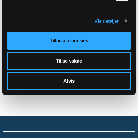
Aktiviteter
Kirkegårdsdrift
Vis detaljer
Administration mv.
Skal rettes til menighedsrådet:
Tillad alle cookies
Balling-Volling-Oddense-Otting-Krejbjerg Sognes
Menighedsråds officiele E-mail:
8551@SOGN.DK
Tillad valgte
CVR: 38256912
Afvis
Sikker henvendelse