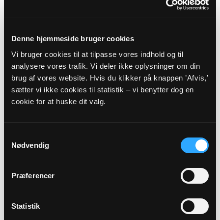
SALLING PROVSTI -
VIBORG STIFT
Denne hjemmeside bruger cookies
Vi bruger cookies til at tilpasse vores indhold og til
Myndighedsoplysninger
analysere vores trafik. Vi deler ikke oplysninger om din
brug af vores website. Hvis du klikker på knappen ’Afvis,’
Sognekode: 8551
sætter vi ikke cookies til statistik – vi benytter dog en
Pastorat: Vestsalling Pastorat
cookie for at huske dit valg.
Kommune: Skive Kommune (779)
Region:
Region Midtjylland
Samtykkevalg
Nødvendig
Links
Præferencer
Salling Provsti
Viborg Stift
Statistik