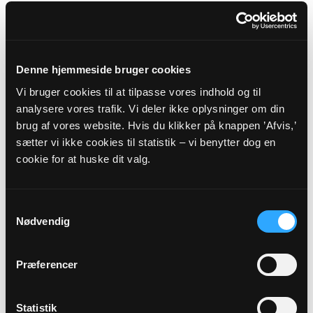
Spørgsmål vedrørende fødselsanmeldelse,
navngivning og navneændring skal
rettes/sendes til:
Denne hjemmeside bruger cookies
Sognet ligger i den del af Sønderjylland, hvor der gælder
Vi bruger cookies til at tilpasse vores indhold og til
særlige regler vedrørende civilregistreringen.
analysere vores trafik. Vi deler ikke oplysninger om din
Se nærmere herom på
www.personregistrering.dk
.
brug af vores website. Hvis du klikker på knappen ’Afvis,’
Tønder Kommune
sætter vi ikke cookies til statistik – vi benytter dog en
Rådhuset
cookie for at huske dit valg.
Wegners Plads 2
6270
Tønder
Hjemmeside:
https://www.toender.dk/
Samtykkevalg
Nødvendig
Dog skal eventuelle spørgsmål vedrørende
Præferencer
faderskab rettes til:
Hjemmeside:
Familieretshuset
Statistik