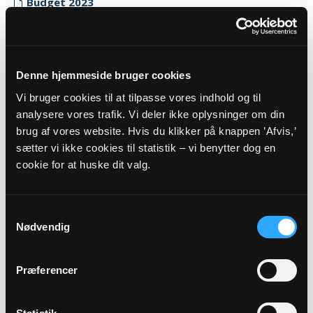
Budget 2023
Myndighedskode: 8872
(CVR-nr. 62721413)
Regnskab 2023
Denne hjemmeside bruger cookies
Myndighedskode: 8872
Vi bruger cookies til at tilpasse vores indhold og til
(CVR-nr. 62721413)
analysere vores trafik. Vi deler ikke oplysninger om din
brug af vores website. Hvis du klikker på knappen ’Afvis,’
Revisor erklæring 2023
sætter vi ikke cookies til statistik – vi benytter dog en
Myndighedskode: 8872
cookie for at huske dit valg.
(CVR-nr. 62721413)
2022
Samtykkevalg
Budget 2022
Nødvendig
Myndighedskode: 8872
(CVR-nr. 62721413)
Præferencer
Regnskab 2022
Myndighedskode: 8872