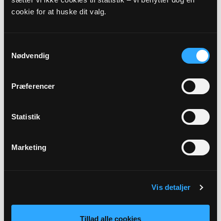
cookie for at huske dit valg.
Præst
Kirstine Schøler Hjort
Samtykkevalg
Nødvendig
Sted
Sportspladsen
Præferencer
Beskrivelse
Statistik
Gudstjeneste i teltet i forbindelse med Skovlund Sportsfest
2025
Marketing
Tilbage
Vis detaljer
Tillad alle cookies