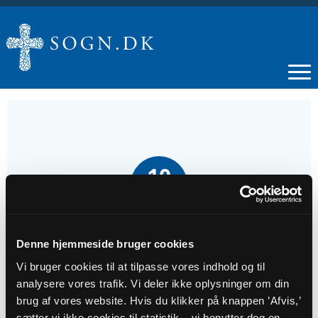
10
AUG
Teltgudstjeneste på sportspladsen v. Kirstine
Denne hjemmeside bruger cookies
Schøler Hjort kl. 19.00
Vi bruger cookies til at tilpasse vores indhold og til
analysere vores trafik. Vi deler ikke oplysninger om din
Tidspunkt
brug af vores website. Hvis du klikker på knappen ’Afvis,’
kl. 19:00 - 20:00
sætter vi ikke cookies til statistik – vi benytter dog en