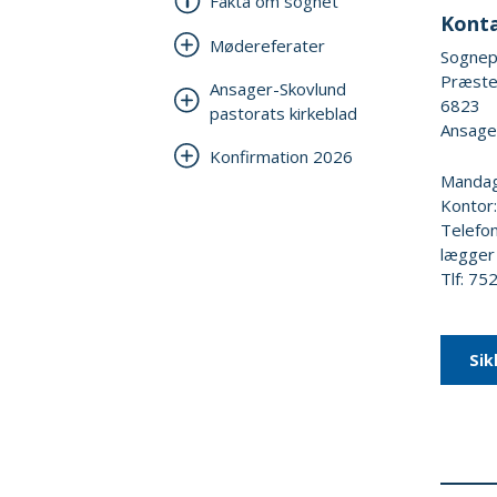
Fakta om sognet
Kont
Mødereferater
Sognepr
Præste
Ansager-Skovlund
6823
pastorats kirkeblad
Ansage
Konfirmation 2026
Mandag
Kontor:
Telefon
lægger
Tlf: 7
Sik