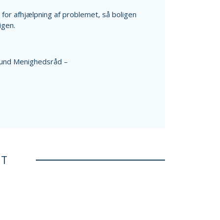
or afhjælpning af problemet, så boligen
igen.
lund Menighedsråd –
ET