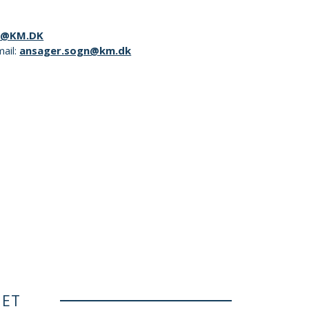
J@KM.DK
mail:
ansager.sogn@km.dk
NET