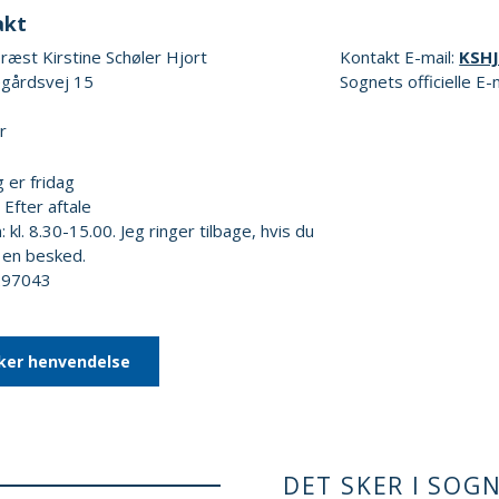
akt
æst Kirstine Schøler Hjort
Kontakt E-mail:
KSH
gårdsvej 15
Sognets officielle E-
r
 er fridag
 Efter aftale
: kl. 8.30-15.00. Jeg ringer tilbage, hvis du
 en besked.
5297043
ker henvendelse
DET SKER I SOG