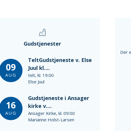
Gudstjenester
Der e
TeltGudstjeneste v. Else
09
Juul kl....
AUG
telt, kl. 19:00
Else Juul
Gudstjeneste i Ansager
16
kirke v....
AUG
Ansager Kirke, kl. 09:00
Marianne Holst-Larsen