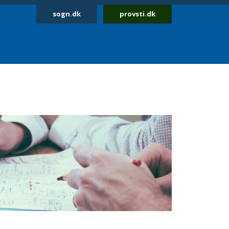
sogn.dk
provsti.dk