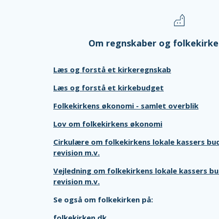
Om regnskaber og folkekirk
Læs og forstå et kirkeregnskab
Læs og forstå et kirkebudget
Folkekirkens økonomi - samlet overblik
Lov om folkekirkens økonomi
Cirkulære om folkekirkens lokale kassers bu
revision m.v.
Vejledning om folkekirkens lokale kassers b
revision m.v.
Se også om folkekirken på:
folkekirken.dk