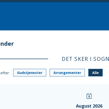
ender
DET SKER I SOG
 efter:
Gudstjenester
Arrangementer
Alle
August 2026