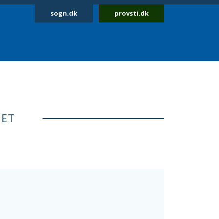
sogn.dk
provsti.dk
NET