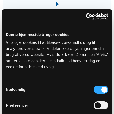
04
Denne hjemmeside bruger cookies
OKT
Vi bruger cookies til at tilpasse vores indhold og til
analysere vores trafik. Vi deler ikke oplysninger om din
18. s. e. trin.
brug af vores website. Hvis du klikker på knappen ’Afvis,’
Skjoldbjerg Kirke kl. 10:30 - 11:30
sætter vi ikke cookies til statistik – vi benytter dog en
Susanne Østbjerg Kargo
cookie for at huske dit valg.
Samtykkevalg
Nødvendig
Præferencer
05