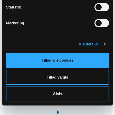
OKT
Statistik
Mandagscafé i Sognehuset
Vorbasse sognehus kl. 10:00 - 11:30
Marketing
Vis detaljer
Tillad alle cookies
11
OKT
Tillad valgte
19. s. e. trin.
Vorbasse Kirke kl. 10:30 - 11:30
Afvis
Pia Buchhave Søgaard