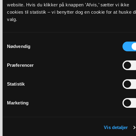
website. Hvis du klikker på knappen ’Afvis,’ sætter vi ikke
Præst
cookies til statistik – vi benytter dog en cookie for at huske di
Inger Hvindenbråten
valg.
Adresse
Samtykkevalg
Vonsild Kirke,
Vonsildvej 47,
Vonsild,
6000 Kolding
Nødvendig
Link
Præferencer
Se mere:
https://landing.churchdesk.com/da/e/24143613/gudstje
Statistik
Marketing
Tilbage
Vis detaljer