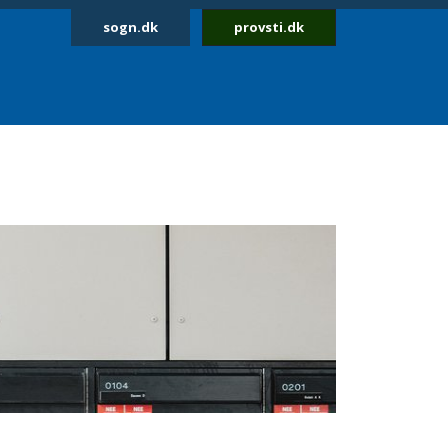
sogn.dk
provsti.dk