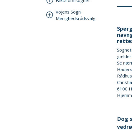
Fakta om sognet
Vojens Sogn
Menighedsrådsvalg
Spørg
navng
rette
Sognet 
gælder 
Se nær
Hader
Rådhus
Christi
6100
H
Hjemm
Dog s
vedrø