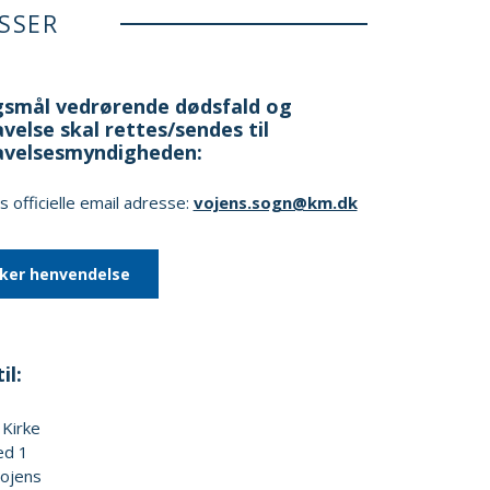
SSER
smål vedrørende dødsfald og
velse skal rettes/sendes til
avelsesmyndigheden:
 officielle email adresse:
vojens.sogn@km.dk
kker henvendelse
il:
 Kirke
ed 1
ojens