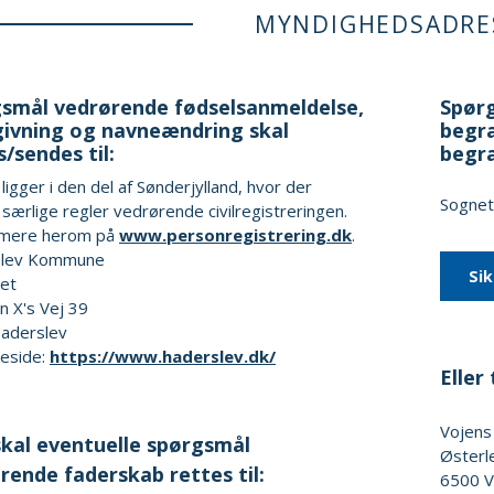
MYNDIGHEDSADRE
smål vedrørende fødselsanmeldelse,
Spørg
ivning og navneændring skal
begra
s/sendes til:
begr
ligger i den del af Sønderjylland, hvor der
Sognets
særlige regler vedrørende civilregistreringen.
mere herom på
www.personregistrering.dk
.
slev Kommune
Si
et
an X's Vej 39
aderslev
eside:
https://www.haderslev.dk/
Eller t
Vojens
kal eventuelle spørgsmål
Østerl
rende faderskab rettes til:
6500
V