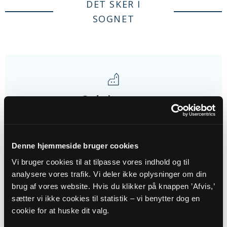
DET SKER I
SOGNET
Gudstjenester
16
Denne hjemmeside bruger cookies
AUG
Vi bruger cookies til at tilpasse vores indhold og til
analysere vores trafik. Vi deler ikke oplysninger om din
Vognsild Kirke: Gudstjeneste
brug af vores website. Hvis du klikker på knappen ’Afvis,’
Vognsild Kirke, kl. 19:00
sætter vi ikke cookies til statistik – vi benytter dog en
Troels Laursen
cookie for at huske dit valg.