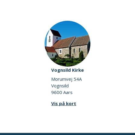
Vognsild Kirke
Morumvej 54A
Vognsild
9600 Aars
Vis på kort