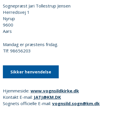
Sognepræst Jari Tollestrup Jensen
Herredsvej 1
Nyrup
9600
Aars
Mandag er præstens fridag.
Tlf: 98656203
Sikker henvendelse
Hjemmeside:
www.vognsildkirke.dk
Kontakt E-mail:
JATJ@KM.DK
Sognets officielle E-mail:
vognsild.sogn@km.dk