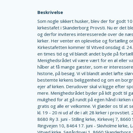
Beskrivelse
Som nogle sikkert husker, blev der for godt 10 
kirkestafet i Skanderborg Provsti. Nu er det b
og derfor inviteres interesserede over de næst
kirker. Her venter en oplevelse og fortælling om
Kirkestafetten kommer til Vitved onsdag d. 24. j
en times tid og vil blandt andet byde på fortæll
Menighedsrådet vil være vært for en øl eller v
håber at få mange gæster, som er interesserede
historie, på besøg. Vi vil blandt andet løfte sløre
bestemte kirkens beliggenhed og om en borg
ejer af kirken. Derudover skal vi kigge efter sp
mere. Menighedsrådet byder på lidt godt til gan
mulighed for at gå rundt på egen hånd i kirken
gratis og alle er velkomne. Vi glæder os til at 
kl. 19 - 20 ni ud af de i alt 28 kirker i provstiet.
8680 Ry 3. juni - Stilling kirke, Kirkevej 7, 866
Ringvejen 10, 8464 17. juni - Skivholme kirke, L
Vitved kirke, Søgårdsvej 1, 8660 Skanderborg 1.