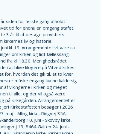
år siden for første gang afholdt
levet tid for endnu en omgang stafet,
e 3 år til at besøge provstiets
 kirkernes liv og historie.
uni kl. 19. Arrangementet vil vare ca.
inger om kirken og lidt fællessang.
and fra kl. 18.30. Menighedsrådet
 i at blive klogere på Vitved kirkes
t for, hvordan det gik til, at to kvier
mester måske engang kunne kalde sig
or af vikingerne i kirken og meget
en til alle, og der vil også være
 og på kirkegården. Arrangementet er
se jer! Kirkestafetten besøger i 2026
 27. maj - Alling kirke, Ringvej 35A,
0 Skanderborg 10. juni - Skovby kirke,
adingvej 19, 8464 Galten 24. juni -
 juli - Skanderup kirke, Kirkebakken