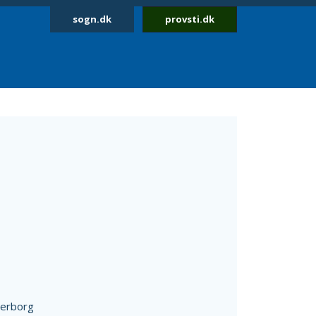
sogn.dk
provsti.dk
erborg