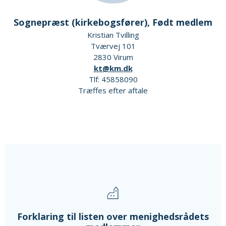
Sognepræst (kirkebogsfører), Født medlem
Kristian Tvilling
Tværvej 101
2830 Virum
kt@km.dk
Tlf: 45858090
Træffes efter aftale
Forklaring til listen over menighedsrådets