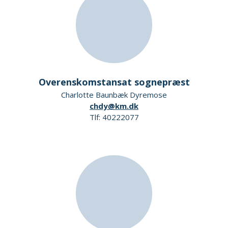
Overenskomstansat sognepræst
Charlotte Baunbæk Dyremose
chdy@km.dk
Tlf: 40222077