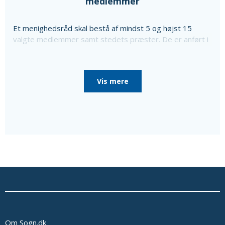
medlemmer
Et menighedsråd skal bestå af mindst 5 og højst 15
valgte medlemmer samt stedets præster. De er anført i
ovenstående liste sammen med oplysning om særlige
poster i menighedsrådet, som de er valgt til, da
menighedsrådet konstituerede sig, til særlige poster
Vis mere
som bl.a. kirkeværge og regnskabsfører.
Disse personer er i så fald nævnt efter de valgte
medlemmer sammen med en oplysning om, at de ikke er
medlemmer af menighedsrådet.
Ud over de valgte medlemmer består menighedsrådet
af tjenestemandsansatte sognepræster samt
overenskomstansatte præster, der er ansat i pastoratet
for mindst et år, som fødte medlemmer.
Oplysninger om præsterne fås ved at vælge linket
'Præster & medarb.' i menuen.
Se eventuelt bekendtgørelse af lov om
menighedsråd på Retsinformation.dk
Om Sogn.dk