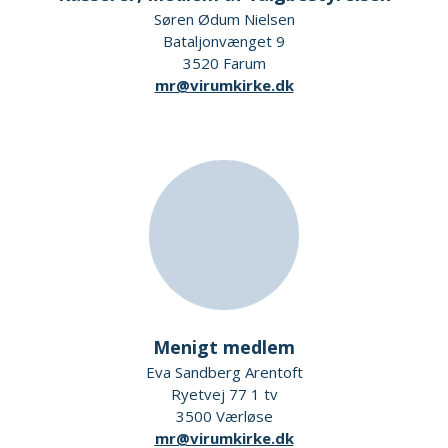
Søren Ødum Nielsen
Bataljonvænget 9
3520 Farum
mr@virumkirke.dk
Menigt medlem
Eva Sandberg Arentoft
Ryetvej 77 1 tv
3500 Værløse
mr@virumkirke.dk