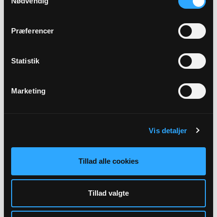
Nødvendig
Menigt medlem
Præferencer
Henriette Oest Lensbøl
Poppelhegnet 11 2 th
2800 Kongens Lyngby
Statistik
mr@virumkirke.dk
Marketing
Vis detaljer
Tillad alle cookies
Menigt medlem
Tillad valgte
Jytte Holm Gyldenvang
Tværvej 82B