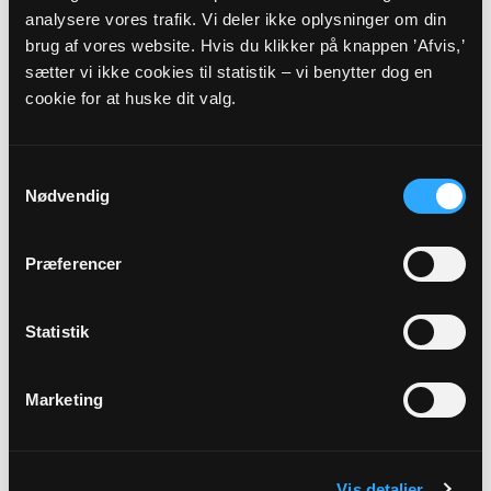
analysere vores trafik. Vi deler ikke oplysninger om din
Præst
brug af vores website. Hvis du klikker på knappen ’Afvis,’
Sara Schouby
sætter vi ikke cookies til statistik – vi benytter dog en
cookie for at huske dit valg.
Adresse
Essenbæk Kirke,
Volkmøllevej 2,
Assentoft,
8960 Randers
Samtykkevalg
SØ
Nødvendig
Beskrivelse
Præferencer
Gudstjeneste ved Sara Schouby i Essenbæk Kirke. Efter
gudstjenesten afholder vi afskedsreception for Inger
Simonsen i Essenbæk Sognehus, hvor der vil blive serveret
Statistik
lidt lækker tapas og et glas vin. Efter mange år, mange
lækre kager og rigtig mange gode boller stopper Inger
Simonsen som køkkendame i Essenbæk Sognehus ved
Marketing
udgangen af juni måned. Vi håber, du har lyst til at komme
og sige farvel til Inger - alle er meget velkomne!
Vis detaljer