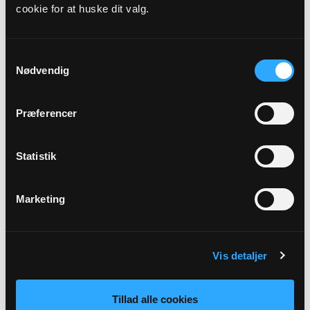
cookie for at huske dit valg.
Præst
Sara Schouby
Samtykkevalg
Nødvendig
Adresse
Hørning Kirke,
Præstedalsvej 10,
Hørning,
8960 Randers
Præferencer
SØ
Beskrivelse
Statistik
Gudstjeneste ved Sara Schouby i Hørning Kirke.
Marketing
Tilbage
Vis detaljer
Tillad alle cookies