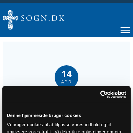
14
APR
Krea-Café - Karsehuse
Denne hjemmeside bruger cookies
Tidspunkt
Vi bruger cookies til at tilpasse vores indhold og til
kl. 16:00
analysere vores trafik. Vi deler ikke oplysninger om din