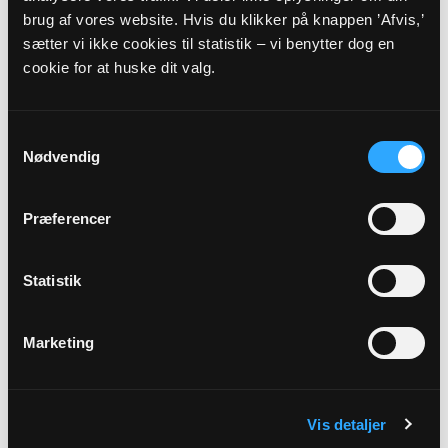
brug af vores website. Hvis du klikker på knappen ’Afvis,’
Sted
sætter vi ikke cookies til statistik – vi benytter dog en
Sognegården i Vindinge
cookie for at huske dit valg.
Beskrivelse
Samtykkevalg
Velkommen til en eftermiddag for kreative sjæle. Alle er
Nødvendig
velkomne, børn under seks år dog kun i følge med en
voksen. Der vil ligge materialer fremme og være
instruktion, som er lige til at gå til. Der kræves ingen
Præferencer
forudsætninger andet end lysten til at skabe noget med
sine egne hænder.
Statistik
Link
Se mere: https://www.vorfrue-vindinge.dk/b/krea-
Marketing
cafe-39394592
Vis detaljer