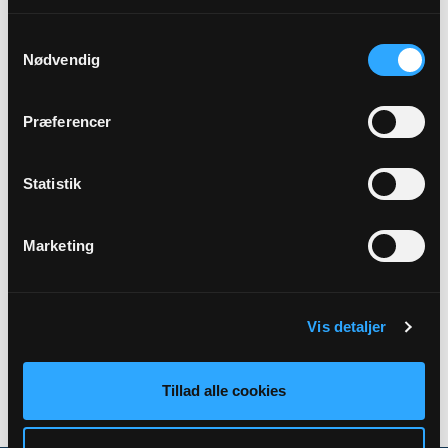
Sted
Samtykkevalg
Sognegården i Vindinge
Nødvendig
Link
Præferencer
Se mere: https://www.vorfrue-vindinge.dk/b/nal-og-
trad-39394559
Statistik
Marketing
Tilbage
Vis detaljer
Tillad alle cookies