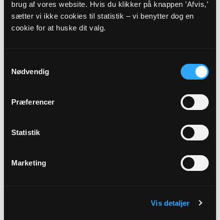
brug af vores website. Hvis du klikker på knappen ’Afvis,’
Adresse
sætter vi ikke cookies til statistik – vi benytter dog en
cookie for at huske dit valg.
Vindinge Kirke,
Ved Kirken 10,
Vindinge,
4000 Roskilde
Beskrivelse
Samtykkevalg
Gå-holdet er for alle, der gerne vil gå en tur sammen med
Nødvendig
andre i en times tid. Vi mødes hver onsdag kl. 9.30 uden for
Vindinge Sognegård. Nogle går hurtigt, andre langsommere.
Præferencer
Efter gåturen er der hyggelig kaffe i sognegården. Det er
gratis - bare duk op!
Statistik
Link
Se mere: https://www.vorfrue-vindinge.dk/b/ga-
Marketing
holdet-i-vindinge-39075742
Vis detaljer
Tilbage