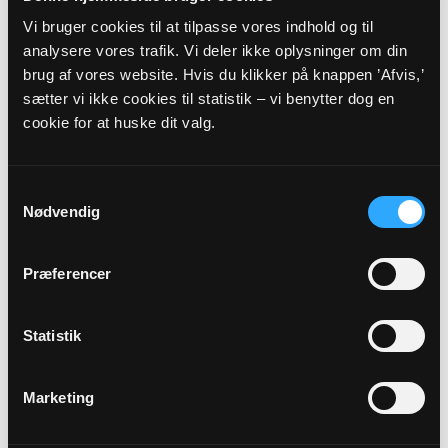
Vi bruger cookies til at tilpasse vores indhold og til
Alle gudstjenester
analysere vores trafik. Vi deler ikke oplysninger om din
brug af vores website. Hvis du klikker på knappen ’Afvis,’
sætter vi ikke cookies til statistik – vi benytter dog en
cookie for at huske dit valg.
Arrangementer
Samtykkevalg
Nødvendig
16
Præferencer
SEP
Foredrag/ work-shop : Samtale om...
Statistik
Konfirmandstuen, kl. 19:00
Marketing
15