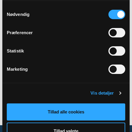
Samtykkevalg
Præst
Nødvendig
Jens Thue Harild Buelund
Præferencer
Adresse
Hørdum Kirke,
Thorsvej 25A,
Koldby,
7752 Snedsted
Statistik
Marketing
Tilbage
Vis detaljer
Tillad alle cookies
Tillad valgte