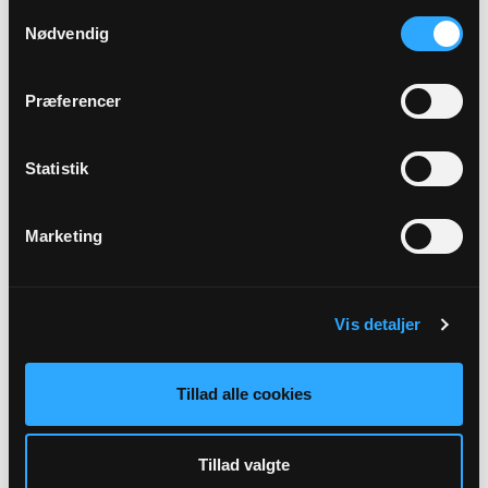
Samtykkevalg
Gudstjeneste i Sdr. Vinge Kirke
Nødvendig
Sønder Vinge Kirke kl. 11:00
Knud Bunde Fries
Præferencer
Statistik
Marketing
27
SEP
Vis detaljer
Gudstjeneste i Ulstrupbro Kirke
Ulstrupbro Kirke kl. 09:30
Tillad alle cookies
Palle K. Christensen
Tillad valgte