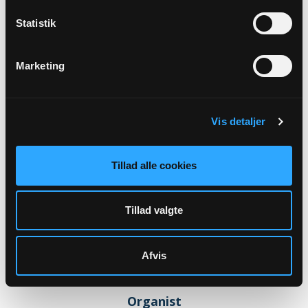
Emil Jensen
Statistik
Gurrevej 66
3000 Helsingør
Marketing
emilj@km.dk
5357 0684
Træffes i kontortiden samt efter forudgående aftale
Vis detaljer
Tillad alle cookies
Tillad valgte
Afvis
Organist