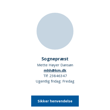
Sognepræst
Mette Høyer Dansøn
mhh@km.dk
Tlf: 23846347
Ugentlig fridag: Fredag
Sikker henvendelse