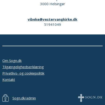
3000 Helsingør
vibeke@vestervangkirke.dk
51941049
Om Sogn.dk
Tilgængelighedserklæring
Privatlivs- og cookiepolitik
Kontakt
Sogn.dk/admin