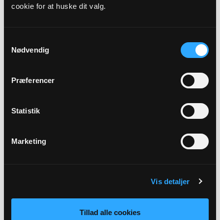
cookie for at huske dit valg.
Præst
Jonas Drejer Jensen
Samtykkevalg
Nødvendig
Adresse
Vester Starup Kirke,
Smedebakken 36,
Starup,
7200
Præferencer
Grindsted
Beskrivelse
Statistik
Gudstjeneste 24.s.e.Trin
Marketing
Tilbage
Vis detaljer
Tillad alle cookies