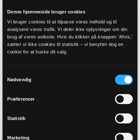
Præst
Denne hjemmeside bruger cookies
Benedikte Vejlby Baggesgaard
Vi bruger cookies til at tilpasse vores indhold og til
analysere vores trafik. Vi deler ikke oplysninger om din
Adresse
brug af vores website. Hvis du klikker på knappen ’Afvis,’
sætter vi ikke cookies til statistik – vi benytter dog en
Vesterkær Kirke,
Skydebanevej 2,
9000 Aalborg
cookie for at huske dit valg.
Beskrivelse
Her i foråret tilbyder vi Kristuskrans-meditationer.
Samtykkevalg
Kristuskransen er et armbånd, der består af en række
Nødvendig
perler, med hver deres betydning og særpræg. Vi fordyber
os ved at fokusere på én perle ad gangen. I løbet af 4
Præferencer
gange kommer vi hele kransen igennem. Man kan låne en
kristuskrans i kirken, som vi spritter af fra gang til gang; man
kan også købe den gennem os for 130 kr. Perlerne er af
Statistik
glas. Man kan også købe den i en udgave med forskellige
sten, der understøtter den enkelte perles betydning – den
koster 600 kr.
Marketing