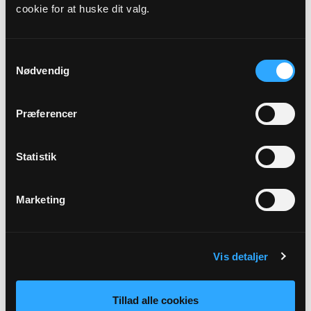
cookie for at huske dit valg.
Præst
Mette Hougaard Lund
Samtykkevalg
Nødvendig
Adresse
Hammer Kirke,
Byvej 13,
4700 Næstved
Præferencer
Beskrivelse
Statistik
ved Mette Hougaard Lund 2. søndag efter påskedag Tekst:
Joh 10,11-16
Marketing
Tilbage
Vis detaljer
Tillad alle cookies