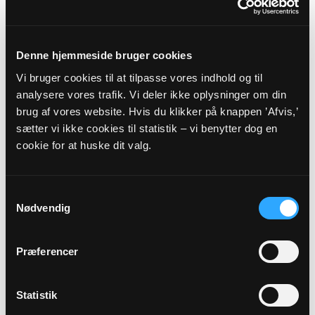
NORDDJURS PROVSTI -
AARHUS STIFT
Denne hjemmeside bruger cookies
Vi bruger cookies til at tilpasse vores indhold og til
Myndighedsoplysninger
analysere vores trafik. Vi deler ikke oplysninger om din
brug af vores website. Hvis du klikker på knappen ’Afvis,’
Sognekode: 8222
sætter vi ikke cookies til statistik – vi benytter dog en
Pastorat: Norddjurs Vestre Pastorat
cookie for at huske dit valg.
Kommune: Norddjurs Kommune (707)
Region:
Region Midtjylland
Samtykkevalg
Nødvendig
Links
Præferencer
Norddjurs Provsti
Aarhus Stift
Statistik