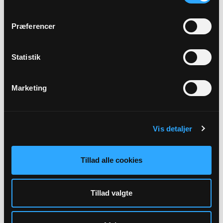
Vejlø Kirke kl. 09:00 - 09:30
Benedikte Rodenkam Nielsen
Præferencer
Statistik
Marketing
23
AUG
Vis detaljer
12. s. e. trin.
Vejlø Kirke kl. 09:00 - 09:30
Tillad alle cookies
Benedikte Rodenkam Nielsen
Tillad valgte