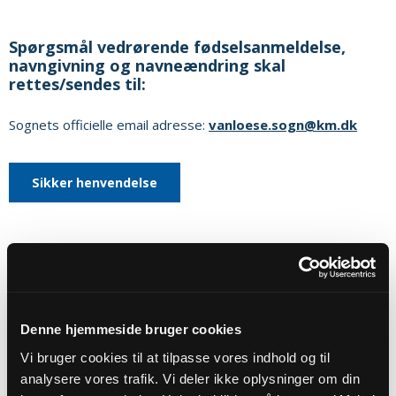
Spørgsmål vedrørende fødselsanmeldelse,
navngivning og navneændring skal
rettes/sendes til:
Sognets officielle email adresse:
vanloese.sogn@km.dk
Sikker henvendelse
Eller til:
Vanløse Kirkekontor
Ålekistevej 156
Denne hjemmeside bruger cookies
2720
Vanløse
Vi bruger cookies til at tilpasse vores indhold og til
Hjemmeside:
https://www.vanlosesogn.dk
analysere vores trafik. Vi deler ikke oplysninger om din