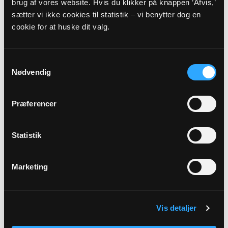
brug af vores website. Hvis du klikker på knappen ’Afvis,’
sætter vi ikke cookies til statistik – vi benytter dog en
Eller til:
cookie for at huske dit valg.
Sognepræst
Pia Mi Ran Poulsen
Vanløse Byvej 6
Samtykkevalg
2720
Vanløse
Nødvendig
Telefon:
23847775
E-mail:
PMP@KM.DK
Præferencer
Dog skal eventuelle spørgsmål vedrørende
Statistik
faderskab rettes til:
Marketing
Hjemmeside:
Familieretshuset
Spørgsmål vedrørende dødsfald og begravelse
skal rettes/sendes til
Vis detaljer
begravelsesmyndigheden: