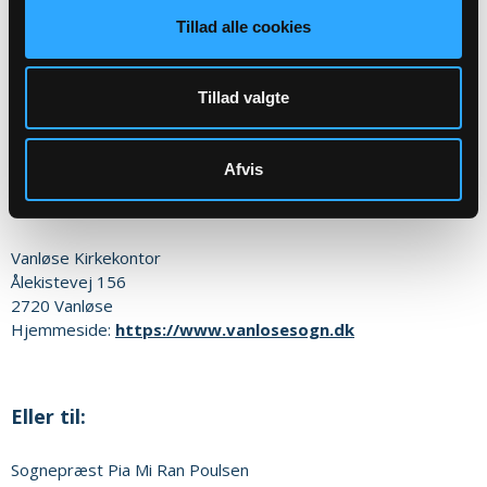
Tillad alle cookies
Sognets officielle email adresse:
vanloese.sogn@km.dk
Tillad valgte
Sikker henvendelse
Afvis
Eller til:
Vanløse Kirkekontor
Ålekistevej 156
2720
Vanløse
Hjemmeside:
https://www.vanlosesogn.dk
Eller til:
Sognepræst
Pia Mi Ran Poulsen