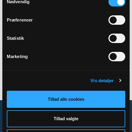
Nødvendig
Adresse
Præstegården,
Gåskærvej 23,
7620 Lemvig
Præferencer
Statistik
Tilbage
Marketing
Vis detaljer
Tillad alle cookies
Tillad valgte