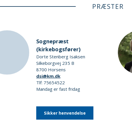
PRÆSTER
Sognepræst
(kirkebogsfører)
Dorte Stenberg Isaksen
Silkeborgvej 235 B
8700 Horsens
dsi@km.dk
Tlf: 75654522
Mandag er fast fridag
Sikker henvendelse