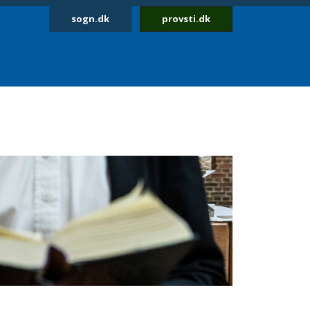
sogn.dk
provsti.dk