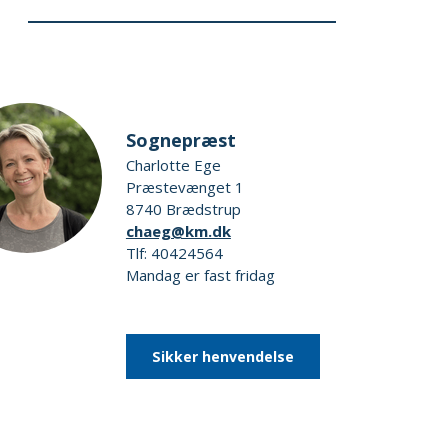
Sognepræst
Charlotte Ege
Præstevænget 1
8740 Brædstrup
chaeg@km.dk
Tlf: 40424564
Mandag er fast fridag
Sikker henvendelse