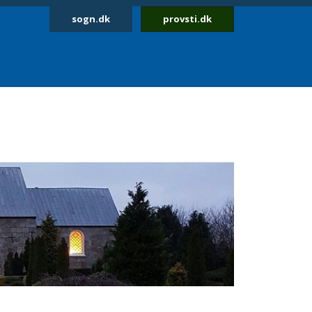
sogn.dk
provsti.dk