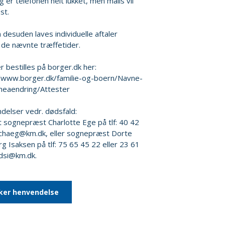
 er telefonen helt lukket, men mails vil
st.
 desuden laves individuelle aftaler
de nævnte træffetider.
r bestilles på borger.dk her:
//www.borger.dk/familie-og-boern/Navne-
neaendring/Attester
elser vedr. dødsfald:
 sognepræst Charlotte Ege på tlf: 40 42
 chaeg@km.dk, eller sognepræst Dorte
g Isaksen på tlf: 75 65 45 22 eller 23 61
 dsi@km.dk.
ker henvendelse