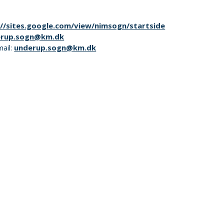
://sites.google.com/view/nimsogn/startside
erup.sogn@km.dk
mail:
underup.sogn@km.dk