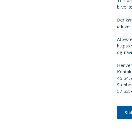
Torsdag
blive læ
Der kan
udover 
Atteste
https:
og-nav
Henvend
Kontakt
45 64,
Stenber
57 52,
Sik