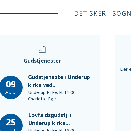
DET SKER I SOG
Gudstjenester
Der e
Gudstjeneste i Underup
09
kirke ved...
AUG
Underup Kirke, kl. 11:00
Charlotte Ege
Løvfaldsgudstj. i
25
Underup kirke...
OKT
Underup Kirke, kl. 19:00