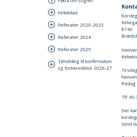
Fakta om sognet
Kont
Kirkeblad
Kordeg
Kirkeg
Referater 2020-2023
8740
Brædst
Referater 2024
Referater 2025
Henvend
Kirkeko
Tilmelding til konfirmation
og forberedelse 2026-27
Tirsdag
henven
fredag 
Tlf: 40
Der kan
kordegn
Send da