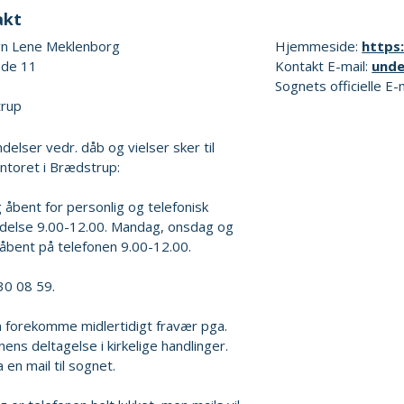
akt
n Lene Meklenborg
Hjemmeside:
https
ade 11
Kontakt E-mail:
und
Sognets officielle E-
rup
elser vedr. dåb og vielser sker til
ntoret i Brædstrup:
 åbent for personlig og telefonisk
delse 9.00-12.00. Mandag, onsdag og
åbent på telefonen 9.00-12.00.
 30 08 59.
 forekomme midlertidigt fravær pga.
ens deltagelse i kirkelige handlinger.
 en mail til sognet.