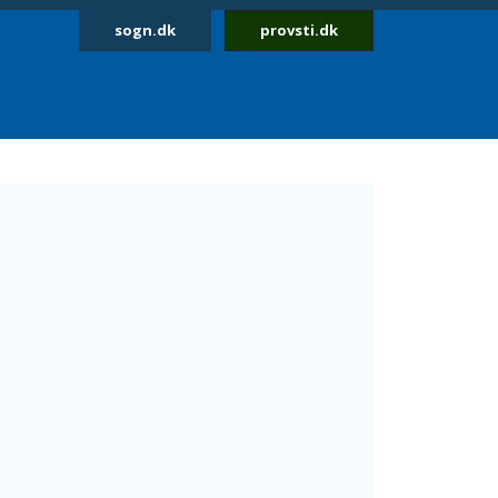
sogn.dk
provsti.dk