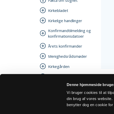
Fakta om sognet
Kirkebladet
Kirkelige handlinger
Konfirmandtilmelding og
konfirmationsdatoer
Årets konfirmander
Menighedsrådsmøder
Kirkegården
Kirkens historie
Denne hjemmeside bruger
Sikker post
Vi bruger cookies til at ti
Høstauktion
din brug af vores website. H
benytter dog en cookie for 