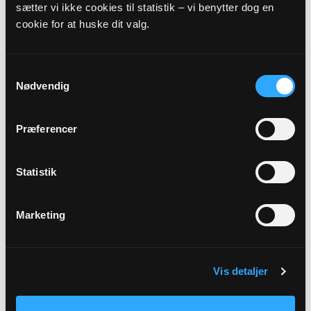
sætter vi ikke cookies til statistik – vi benytter dog en
cookie for at huske dit valg.
Præst
Anne Torpegaard Dolmer
Samtykkevalg
Nødvendig
Adresse
Uhre Kirke,
Uhre Byvej 31,
Uhre,
7330 Brande
Præferencer
Link
Statistik
Se mere:
https://landing.churchdesk.com/da/e/36470392/2-s-e-
trinitatis-sondag-gudstjeneste-i-uhre-kirke
Marketing
Vis detaljer
Tilbage