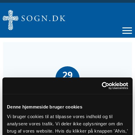
29
JUN
2. s.e. Trinitatis søndag Gudstjeneste i Uhre
Kirke
Denne hjemmeside bruger cookies
Vi bruger cookies til at tilpasse vores indhold og til
analysere vores trafik. Vi deler ikke oplysninger om din
Tidspunkt
brug af vores website. Hvis du klikker på knappen ’Afvis,’
kl. 10:00