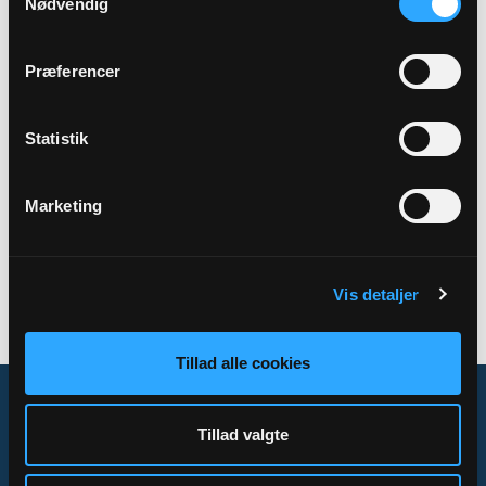
Nødvendig
Præferencer
Statistik
Marketing
Sognepræst (kirkebogsfører)
På grund af vakance henvises til
Vis detaljer
telefonnr. 59188074 i spørgsmål
Tillad alle cookies
Tillad valgte
Om Sogn.dk