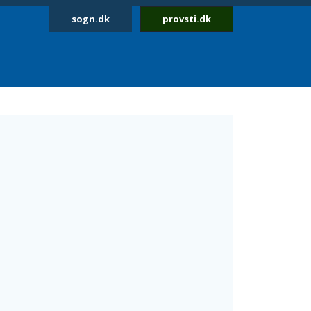
sogn.dk
provsti.dk