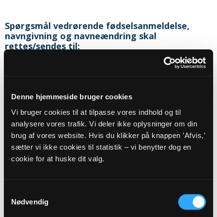
Spørgsmål vedrørende fødselsanmeldelse,
navngivning og navneændring skal
rettes/sendes til:
Sognets officielle email adresse:
udbyneder.sogn@km.dk
Denne hjemmeside bruger cookies
Sikker henvendelse
Vi bruger cookies til at tilpasse vores indhold og til
analysere vores trafik. Vi deler ikke oplysninger om din
brug af vores website. Hvis du klikker på knappen ’Afvis,’
Eller til:
sætter vi ikke cookies til statistik – vi benytter dog en
cookie for at huske dit valg.
Sognepræst
Lone Kjær Nyeng
Haldvej 8 A
Hald
Samtykkevalg
8983
Gjerlev J
Nødvendig
Telefon:
20154342