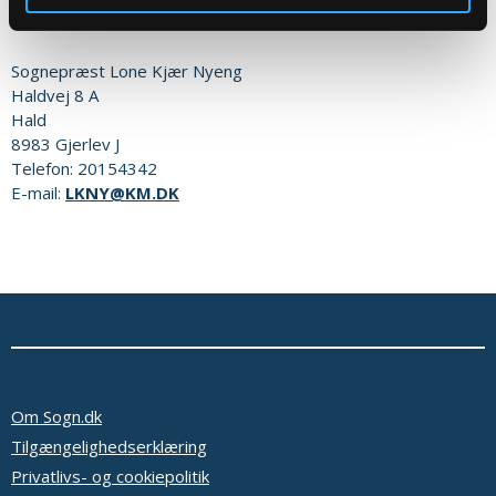
Eller til:
Sognepræst
Lone Kjær Nyeng
Haldvej 8 A
Hald
8983
Gjerlev J
Telefon:
20154342
E-mail:
LKNY@KM.DK
Om Sogn.dk
Tilgængelighedserklæring
Privatlivs- og cookiepolitik