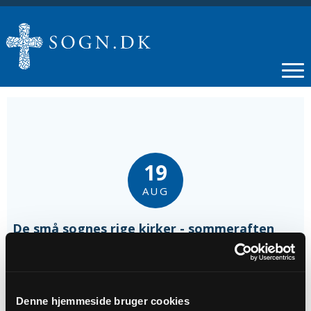
19
AUG
De små sognes rige kirker - sommeraften
med besøg af biskop Elof Westergaard
Tidspunkt
Denne hjemmeside bruger cookies
kl. 19:00 - 20:30