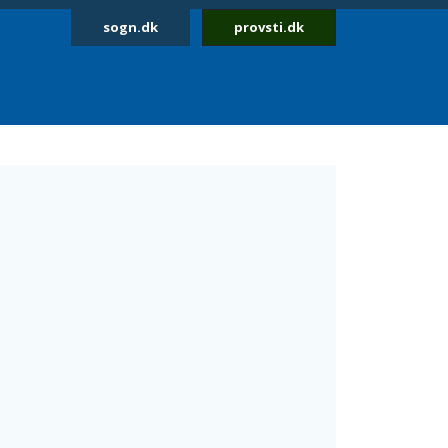
sogn.dk
provsti.dk