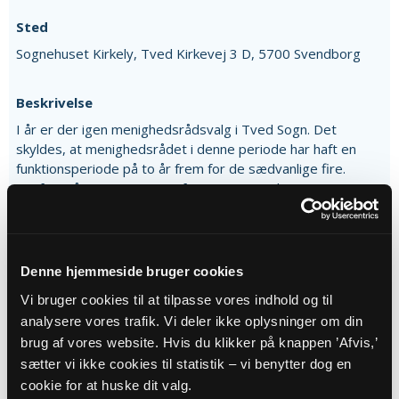
Sted
Sognehuset Kirkely, Tved Kirkevej 3 D, 5700 Svendborg
Beskrivelse
I år er der igen menighedsrådsvalg i Tved Sogn. Det
skyldes, at menighedsrådet i denne periode har haft en
funktionsperiode på to år frem for de sædvanlige fire.
Derfor står vi nu igen over for et vigtigt valg – og en vigtig
mulighed: nemlig at være med til at præge Tved Kirkes liv
og fremtid. For Tved Kirke er ikke bare en bygning – det er
et levende samlingspunkt for hele sognet. Gennem året
danner kirken og sognehuset Kirkely ramme om et væld af
Denne hjemmeside bruger cookies
aktiviteter, som kun kan lade sig gøre, fordi engagerede
Vi bruger cookies til at tilpasse vores indhold og til
mennesker lægger tid, idéer og kræfter i arbejdet. Vi
analysere vores trafik. Vi deler ikke oplysninger om din
mødes til morgensang den første onsdag i måneden,
brug af vores website. Hvis du klikker på knappen ’Afvis,’
samles til caféeftermiddage med fortællinger, kaffe og
fællesskab, og hver mandag summer det af liv i
sætter vi ikke cookies til statistik – vi benytter dog en
Nørkleklubben. Derudover danner kirken ramme om
cookie for at huske dit valg.