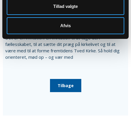
samt en øl eller vand. Her kan du blive klogere på arbejdet i
Tillad valgte
menighedsrådet – og måske tage det første skridt. Der er
menighedsrådsvalg - valgforsamling den 15. september kl.
19.00 i Sognehuset Kirkely. Hvor valgbestyrelsen byder på
Afvis
kaffe og kage. Menighedsrådsvalget er ikke bare et valg.
Det er en invitation. En invitation til at tage del i
fællesskabet, til at sætte dit præg på kirkelivet og til at
være med til at forme fremtidens Tved Kirke. Så hold dig
orienteret, mød op – og vær med
Tilbage