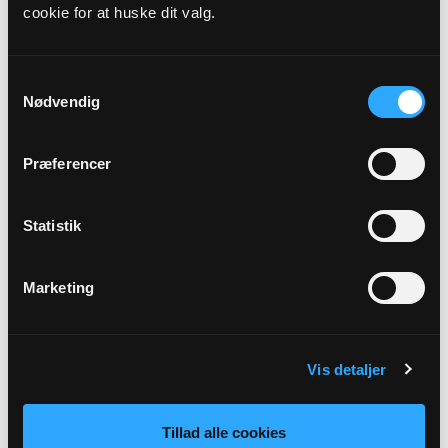
cookie for at huske dit valg.
Præst
Rebecca Maria Aagaard-Poulsen
Samtykkevalg
Nødvendig
Adresse
Tved Kirke,
Tved Kirkevej 1B,
5700 Svendborg
Præferencer
Beskrivelse
Statistik
2. søndag efter Trinitatis ved Rebecca Maria Aagaard-
Poulsen
Marketing
Tilbage
Vis detaljer
Tillad alle cookies