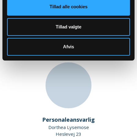
Tillad alle cookies
Kasserer, Medlem af valgbestyrelsen
Alex Nielsen
Engmarksvej 3
Tillad valgte
Syrehusene
5610 Assens
Afvis
Personaleansvarlig
Dorthea Lysemose
Heslevej 23