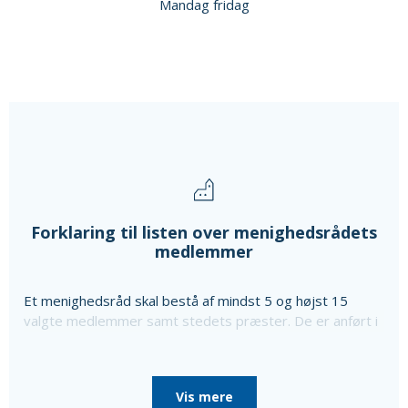
Mandag fridag
Forklaring til listen over menighedsrådets
medlemmer
Et menighedsråd skal bestå af mindst 5 og højst 15
valgte medlemmer samt stedets præster. De er anført i
ovenstående liste sammen med oplysning om særlige
poster i menighedsrådet, som de er valgt til, da
menighedsrådet konstituerede sig, til særlige poster
Vis mere
som bl.a. kirkeværge og regnskabsfører.