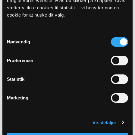
brug af vores website. Hvis du klikker på knappen ’Afvis,’
sætter vi ikke cookies til statistik – vi benytter dog en
cookie for at huske dit valg.
Samtykkevalg
Medlem af valgbestyrelsen
Nødvendig
Folmer Riis
Langstedgyden 52
Præferencer
Turup
5610 Assens
Statistik
Marketing
Vis detaljer