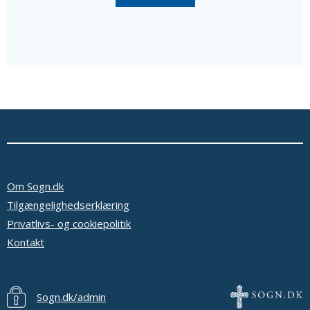
Disse personer er i så fald nævnt efter de valgte
medlemmer sammen med en oplysning om, at de ikke er
medlemmer af menighedsrådet.
Ud over de valgte medlemmer består menighedsrådet
af tjenestemandsansatte sognepræster samt
overenskomstansatte præster, der er ansat i pastoratet
for mindst et år, som fødte medlemmer.
Oplysninger om præsterne fås ved at vælge linket
'Præster & medarb.' i menuen.
Se eventuelt bekendtgørelse af lov om
menighedsråd på Retsinformation.dk
Om Sogn.dk
Tilgængelighedserklæring
Privatlivs- og cookiepolitik
Kontakt
Sogn.dk/admin