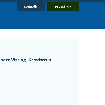
sogn.dk
provsti.dk
der Vissing. Grædstrup