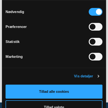
Samtykkevalg
Sted
Nødvendig
Brædstrup sognehus
Præferencer
Beskrivelse
Mødet er offentligt og alle er velkomne.
Statistik
Marketing
Tilbage
Vis detaljer
Tillad alle cookies
Tillad valgte