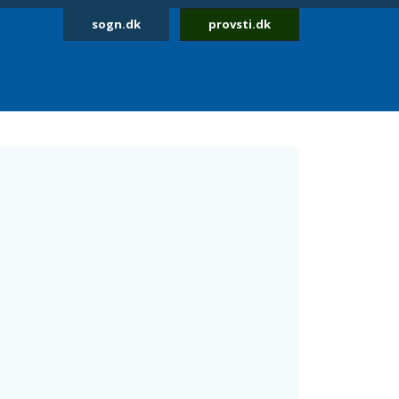
sogn.dk
provsti.dk