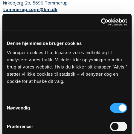
kirkebjerg 2b, 5690 Tommerup
tommerup.sogn@km.dk
Tlf: 91535690
www.tommerupkirke.dk
Kontoret træffes telefonisk:
Tirsdag kl. 11-13
Denne hjemmeside bruger cookies
Onsdag kl. 11-16
Vi bruger cookies til at tilpasse vores indhold og til
Torsdag kl. 11-13
analysere vores trafik. Vi deler ikke oplysninger om din
Fredag kl. 11-13
brug af vores website. Hvis du klikker på knappen ’Afvis,’
sætter vi ikke cookies til statistik – vi benytter dog en
Kordegnen træffes efter forudgående aftale på
cookie for at huske dit valg.
kirkekontoret.
Sognets officielle E-mail:
Samtykkevalg
tommerup.sogn@km.dk
Nødvendig
Sikker henvendelse
Præferencer