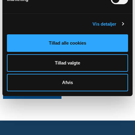
Kirkens ledelse
Aktiviteter
Kirkegårdsdrift
Vis detaljer
Administration mv.
Tillad alle cookies
Skal rettes til menighedsrådet:
Tølløse Sogns Menighedsråds officiele E-mail:
Tillad valgte
7284@SOGN.DK
CVR: 60971110
Afvis
Sikker henvendelse