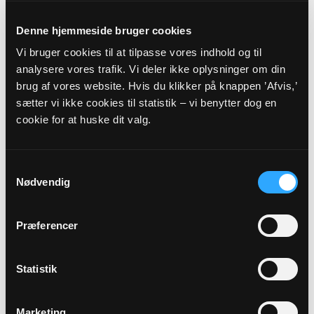
Tølløse Kirkekontor, 4340 Tølløse
Nybyvej 12, Gl. Tølløse
Denne hjemmeside bruger cookies
OBP@KM.DK
Tlf: 40111472
Vi bruger cookies til at tilpasse vores indhold og til
www.toelloesekirke.dk
analysere vores trafik. Vi deler ikke oplysninger om din
Sognets officielle E-mail:
brug af vores website. Hvis du klikker på knappen ’Afvis,’
toelloese.sogn@km.dk
sætter vi ikke cookies til statistik – vi benytter dog en
cookie for at huske dit valg.
Sikker henvendelse
Samtykkevalg
Nødvendig
Hvis du ønsker at sende os personfølsomme oplysninger
som f.eks. CPR nummer, anbefaler vi, at du laver en sikker
henvendelse.
Præferencer
HENVENDELSE
Statistik
VEDRØRENDE
Marketing