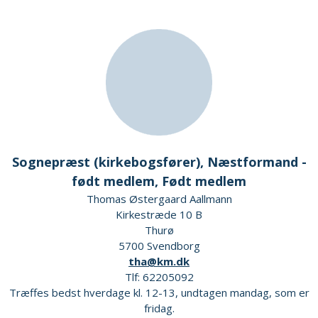
Sognepræst (kirkebogsfører), Næstformand -
født medlem, Født medlem
Thomas Østergaard Aallmann
Kirkestræde 10 B
Thurø
5700 Svendborg
tha@km.dk
Tlf: 62205092
Træffes bedst hverdage kl. 12-13, undtagen mandag, som er
fridag.