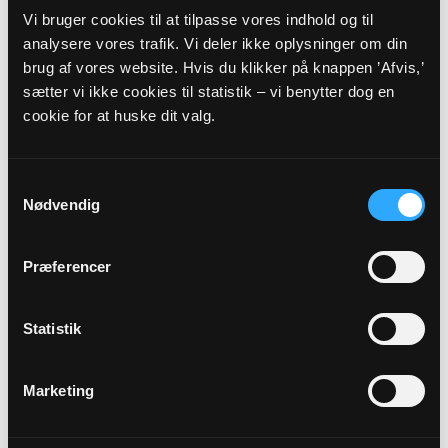
Vi bruger cookies til at tilpasse vores indhold og til
analysere vores trafik. Vi deler ikke oplysninger om din
brug af vores website. Hvis du klikker på knappen ’Afvis,’
sætter vi ikke cookies til statistik – vi benytter dog en
cookie for at huske dit valg.
Medlem af valgbestyrelsen
Mads Roald Klarskov Skadberg
Samtykkevalg
Kirkestræde 13
Nødvendig
Thurø
5700 Svendborg
madss@orsted.dk
Præferencer
Tlf: 99557074/23987007
Statistik
Marketing