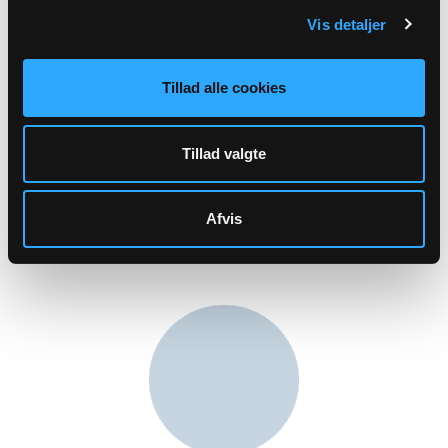
Vis detaljer
Tillad alle cookies
Kirkeværge
Anders Retz Johansson
Høgevænget 20
Tillad valgte
Thurø
5700 Svendborg
andersretzjohansson@gmail.com
Afvis
Tlf: 51361850