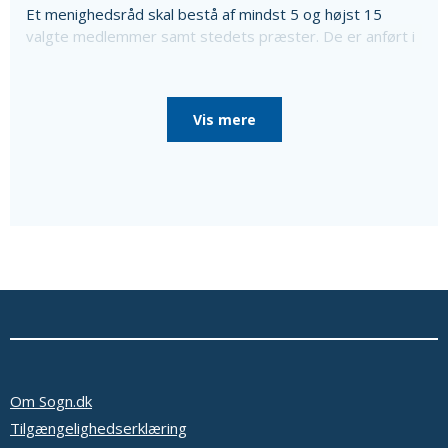
Et menighedsråd skal bestå af mindst 5 og højst 15
valgte medlemmer samt stedets præster. De er anført i
ovenstående liste sammen med oplysning om særlige
poster i menighedsrådet, som de er valgt til, da
menighedsrådet konstituerede sig, til særlige poster
Vis mere
som bl.a. kirkeværge og regnskabsfører.
Disse personer er i så fald nævnt efter de valgte
medlemmer sammen med en oplysning om, at de ikke er
medlemmer af menighedsrådet.
Ud over de valgte medlemmer består menighedsrådet
af tjenestemandsansatte sognepræster samt
overenskomstansatte præster, der er ansat i pastoratet
for mindst et år, som fødte medlemmer.
Oplysninger om præsterne fås ved at vælge linket
'Præster & medarb.' i menuen.
Se eventuelt bekendtgørelse af lov om
menighedsråd på Retsinformation.dk
Om Sogn.dk
Tilgængelighedserklæring