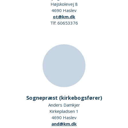
Højskolevej 8
4690 Haslev
ot@km.dk
Tlf: 60653376
Sognepræst (kirkebogsfører)
Anders Damkjer
Kirkepladsen 1
4690 Haslev
and@km.dk