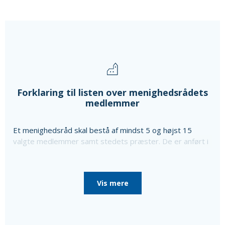
Forklaring til listen over menighedsrådets
medlemmer
Et menighedsråd skal bestå af mindst 5 og højst 15
valgte medlemmer samt stedets præster. De er anført i
ovenstående liste sammen med oplysning om særlige
poster i menighedsrådet, som de er valgt til, da
menighedsrådet konstituerede sig, til særlige poster
Vis mere
som bl.a. kirkeværge og regnskabsfører.
Disse personer er i så fald nævnt efter de valgte
medlemmer sammen med en oplysning om, at de ikke er
medlemmer af menighedsrådet.