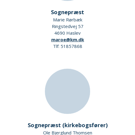
Sognepræst
Marie Rørbæk
Ringstedvej 57
4690 Haslev
maroe@km.dk
Tlf: 51857868
Sognepræst (kirkebogsfører)
Ole Bjerglund Thomsen