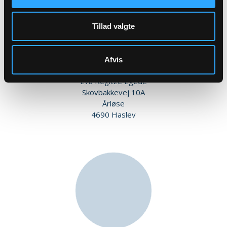
Tillad valgte
Afvis
Menigt medlem
Eva Regitze Egede
Skovbakkevej 10A
Årløse
4690 Haslev