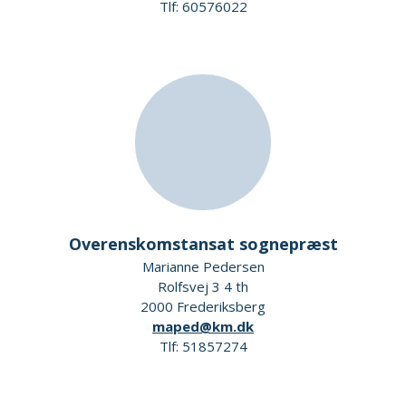
Tlf: 60576022
Overenskomstansat sognepræst
Marianne Pedersen
Rolfsvej 3 4 th
2000 Frederiksberg
maped@km.dk
Tlf: 51857274