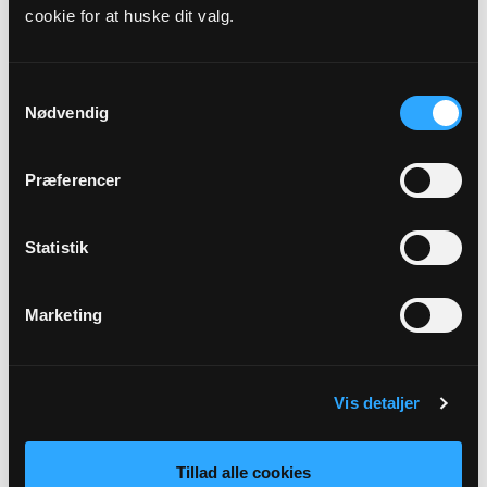
cookie for at huske dit valg.
Samtykkevalg
Nødvendig
Præferencer
Statistik
Kasserer, Medlem af valgbestyrelsen
Ivan Dan Kastrup Flændsdal
Marketing
Tøpkildevej 51
4690 Haslev
Vis detaljer
Tillad alle cookies