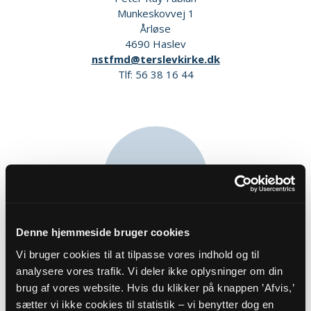
Munkeskovvej 1
Årløse
4690 Haslev
nstfmd@terslevkirke.dk
Tlf: 56 38 16 44
Denne hjemmeside bruger cookies
Kirkeværge
Vi bruger cookies til at tilpasse vores indhold og til
analysere vores trafik. Vi deler ikke oplysninger om din
Alan Pedro Petersen
brug af vores website. Hvis du klikker på knappen ’Afvis,’
Tjærebyvej 4
4690 Haslev
sætter vi ikke cookies til statistik – vi benytter dog en