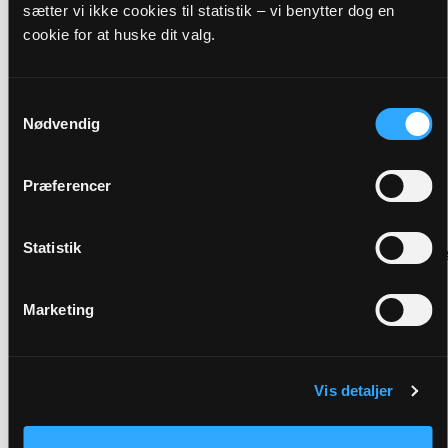
sætter vi ikke cookies til statistik – vi benytter dog en
Præst
cookie for at huske dit valg.
Ingeborg Bruun Sebbelin
Samtykkevalg
Adresse
Nødvendig
Lyngby Kirke,
Lyngbyvej 7,
Lyngby,
9520 Skørping
Præferencer
Link
Se mere:
Statistik
https://www.midthellumherredspastorat.dk/b/hojmesse
45050391
Marketing
Tilbage
Vis detaljer